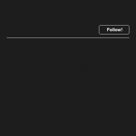
ジュプランサ 公式インスタグラム
@jeprendsca
Follow!
金沢の文化を次世代に、お菓子でつなげる
お菓子のセレクトショップ je prends ça
は、仕事帰りに、家族に、友達に、自分に、
プレゼントに。
誰もが地域のお菓子に誇りを持ち、「これ
ください。」の言葉をキッカケに、様々な暮
らしのシーンにお菓子とけこんでいくよう
な、そんな未来を目指しています。